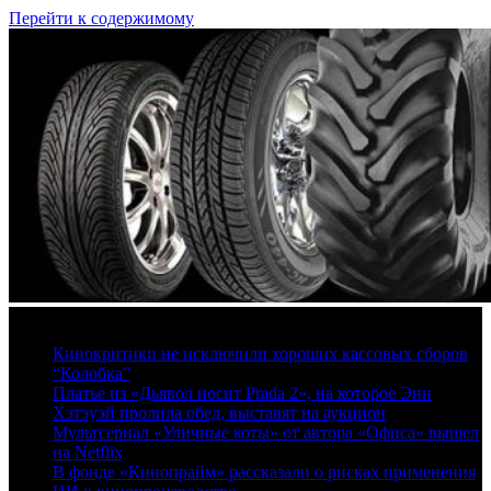
Перейти к содержимому
8 августа, 2026
Кинокритики не исключили хороших кассовых сборов
“Колобка”
Платье из «Дьявол носит Prada 2», на которое Энн
Хэтэуэй пролила обед, выставят на аукцион
Мультсериал «Уличные коты» от автора «Офиса» вышел
на Netflix
В фонде «Кинопрайм» рассказали о рисках применения