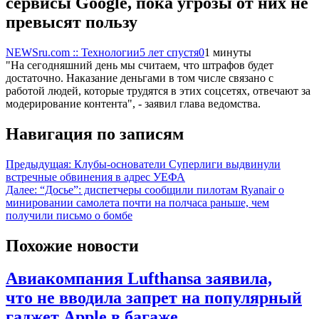
сервисы Google, пока угрозы от них не
превысят пользу
NEWSru.com :: Технологии
5 лет спустя
0
1 минуты
"На сегодняшний день мы считаем, что штрафов будет
достаточно. Наказание деньгами в том числе связано с
работой людей, которые трудятся в этих соцсетях, отвечают за
модерирование контента", - заявил глава ведомства.
Навигация по записям
Предыдущая:
Клубы-основатели Суперлиги выдвинули
встречные обвинения в адрес УЕФА
Далее:
“Досье”: диспетчеры сообщили пилотам Ryanair о
минировании самолета почти на полчаса раньше, чем
получили письмо о бомбе
Похожие новости
Авиакомпания Lufthansa заявила,
что не вводила запрет на популярный
гаджет Apple в багаже