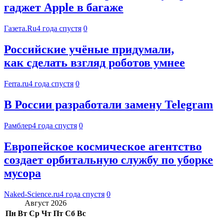
гаджет Apple в багаже
Газета.Ru
4 года спустя
0
Российские учёные придумали,
как сделать взгляд роботов умнее
Ferra.ru
4 года спустя
0
В России разработали замену Telegram
Рамблер
4 года спустя
0
Европейское космическое агентство
создает орбитальную службу по уборке
мусора
Naked-Science.ru
4 года спустя
0
Август 2026
Пн
Вт
Ср
Чт
Пт
Сб
Вс