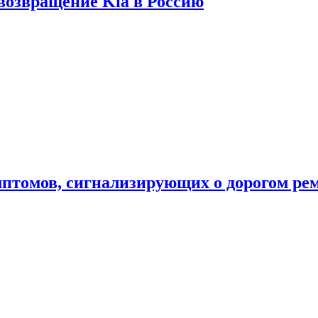
 возвращение Kia в Россию
мптомов, сигнализирующих о дорогом ре