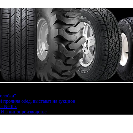
олобка”
й пролила обед, выставят на аукцион
 Netflix
ИИ в кинопроизводстве