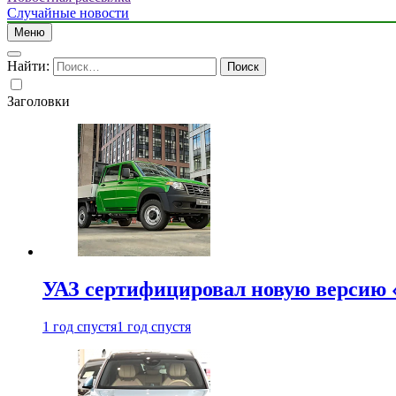
Случайные новости
Меню
Найти:
Заголовки
УАЗ сертифицировал новую версию
1 год спустя
1 год спустя