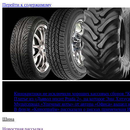
Перейти к содержимому
7 августа, 2026
Кинокритики не исключили хороших кассовых сборов “К
Платье из «Дьявол носит Prada 2», на которое Энн Хэтэуэ
Мультсериал «Уличные коты» от автора «Офиса» вышел на
В фонде «Кинопрайм» рассказали о рисках применения 
Шина
Новостная рассылка