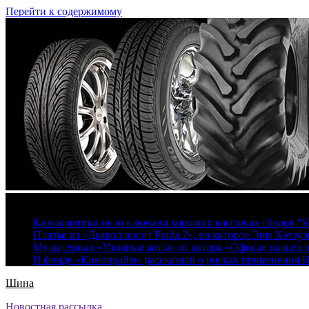
Перейти к содержимому
8 августа, 2026
Кинокритики не исключили хороших кассовых сборов “К
Платье из «Дьявол носит Prada 2», на которое Энн Хэтэуэ
Мультсериал «Уличные коты» от автора «Офиса» вышел на
В фонде «Кинопрайм» рассказали о рисках применения 
Шина
Новостная рассылка