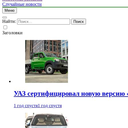
Случайные новости
Меню
Найти:
Заголовки
УАЗ сертифицировал новую версию
1 год спустя
1 год спустя