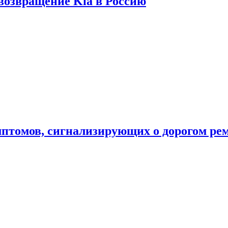
 возвращение Kia в Россию
мптомов, сигнализирующих о дорогом ре