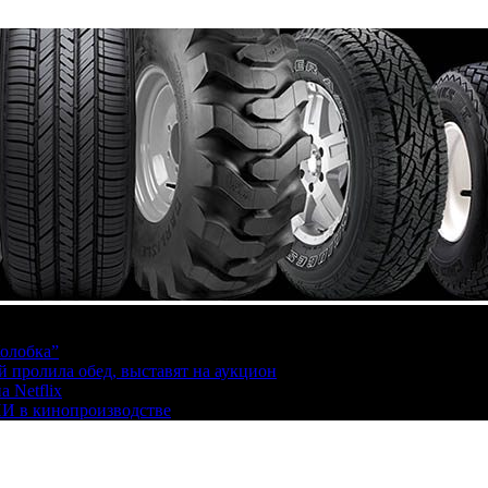
олобка”
й пролила обед, выставят на аукцион
 Netflix
ИИ в кинопроизводстве