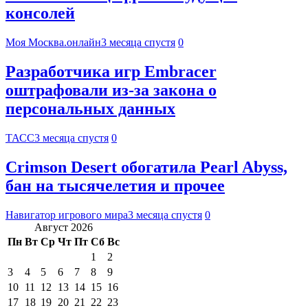
консолей
Моя Москва.онлайн
3 месяца спустя
0
Разработчика игр Embracer
оштрафовали из-за закона о
персональных данных
ТАСС
3 месяца спустя
0
Crimson Desert обогатила Pearl Abyss,
бан на тысячелетия и прочее
Навигатор игрового мира
3 месяца спустя
0
Август 2026
Пн
Вт
Ср
Чт
Пт
Сб
Вс
1
2
3
4
5
6
7
8
9
10
11
12
13
14
15
16
17
18
19
20
21
22
23