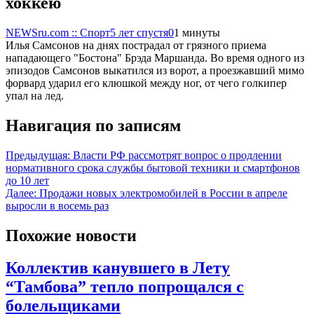
хоккею
NEWSru.com :: Спорт
5 лет спустя
0
1 минуты
Илья Самсонов на днях пострадал от грязного приема
нападающего "Бостона" Брэда Маршанда. Во время одного из
эпизодов Самсонов выкатился из ворот, а проезжавший мимо
форвард ударил его клюшкой между ног, от чего голкипер
упал на лед.
Навигация по записям
Предыдущая:
Власти РФ рассмотрят вопрос о продлении
нормативного срока службы бытовой техники и смартфонов
до 10 лет
Далее:
Продажи новых электромобилей в России в апреле
выросли в восемь раз
Похожие новости
Коллектив канувшего в Лету
“Тамбова” тепло попрощался с
болельщиками