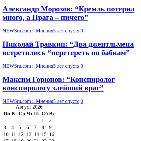
Александр Морозов: “Кремль потерял
много, а Прага – ничего”
NEWSru.com :: Мнения
5 лет спустя
0
Николай Травкин: “Два джентльмена
встретились “перетереть по бабкам”
NEWSru.com :: Мнения
5 лет спустя
0
Максим Горюнов: “Конспиролог
конспирологу злейший враг”
NEWSru.com :: Мнения
5 лет спустя
0
Август 2026
Пн
Вт
Ср
Чт
Пт
Сб
Вс
1
2
3
4
5
6
7
8
9
10
11
12
13
14
15
16