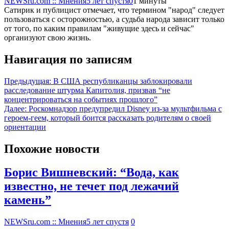
NEWSru.com :: Мнения
5 лет спустя
0
1 минуты
Сатирик и публицист отмечает, что термином "народ" следует
пользоваться с осторожностью, а судьба народа зависит только
от того, по каким правилам "живущие здесь и сейчас"
организуют свою жизнь.
Навигация по записям
Предыдущая:
В США республиканцы заблокировали
расследование штурма Капитолия, призвав “не
концентрироваться на событиях прошлого”
Далее:
Роскомнадзор предупредил Disney из-за мультфильма c
героем-геем, который боится рассказать родителям о своей
ориентации
Похожие новости
Борис Вишневский: “Вода, как
известно, не течет под лежачий
камень”
NEWSru.com :: Мнения
5 лет спустя
0