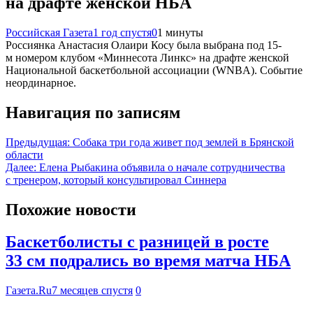
на драфте женской НБА
Российская Газета
1 год спустя
0
1 минуты
Россиянка Анастасия Олаири Косу была выбрана под 15-
м номером клубом «Миннесота Линкс» на драфте женской
Национальной баскетбольной ассоциации (WNBA). Событие
неординарное.
Навигация по записям
Предыдущая:
Собака три года живет под землей в Брянской
области
Далее:
Елена Рыбакина объявила о начале сотрудничества
с тренером, который консультировал Синнера
Похожие новости
Баскетболисты с разницей в росте
33 см подрались во время матча НБА
Газета.Ru
7 месяцев спустя
0