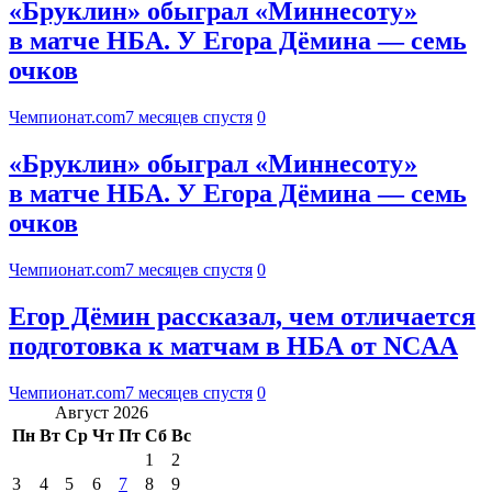
«Бруклин» обыграл «Миннесоту»
в матче НБА. У Егора Дёмина — семь
очков
Чемпионат.com
7 месяцев спустя
0
«Бруклин» обыграл «Миннесоту»
в матче НБА. У Егора Дёмина — семь
очков
Чемпионат.com
7 месяцев спустя
0
Егор Дёмин рассказал, чем отличается
подготовка к матчам в НБА от NCAA
Чемпионат.com
7 месяцев спустя
0
Август 2026
Пн
Вт
Ср
Чт
Пт
Сб
Вс
1
2
3
4
5
6
7
8
9