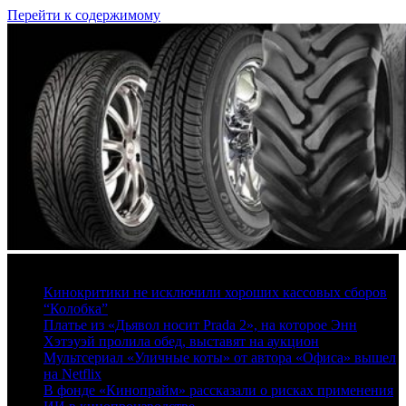
Перейти к содержимому
9 августа, 2026
Кинокритики не исключили хороших кассовых сборов
“Колобка”
Платье из «Дьявол носит Prada 2», на которое Энн
Хэтэуэй пролила обед, выставят на аукцион
Мультсериал «Уличные коты» от автора «Офиса» вышел
на Netflix
В фонде «Кинопрайм» рассказали о рисках применения