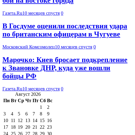
бои на востоке города
Газета.Ru
10 месяцев спустя
0
В Госдуме оценили последствия удара
по британским офицерам в Чугуеве
Московский Комсомолец
10 месяцев спустя
0
Марочко: Киев бросает подкрепление
к Звановке ДНР, куда уже вошли
бойцы РФ
Газета.Ru
10 месяцев спустя
0
Август 2026
Пн
Вт
Ср
Чт
Пт
Сб
Вс
1
2
3
4
5
6
7
8
9
10
11
12
13
14
15
16
17
18
19
20
21
22
23
24
25
26
27
28
29
30