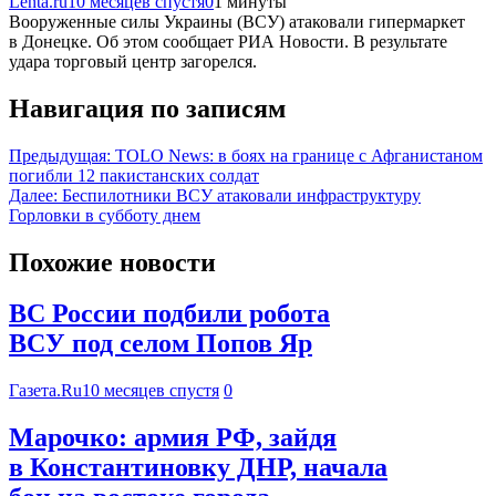
Lenta.ru
10 месяцев спустя
0
1 минуты
Вооруженные силы Украины (ВСУ) атаковали гипермаркет
в Донецке. Об этом сообщает РИА Новости. В результате
удара торговый центр загорелся.
Навигация по записям
Предыдущая:
TOLO News: в боях на границе с Афганистаном
погибли 12 пакистанских солдат
Далее:
Беспилотники ВСУ атаковали инфраструктуру
Горловки в субботу днем
Похожие новости
ВС России подбили робота
ВСУ под селом Попов Яр
Газета.Ru
10 месяцев спустя
0
Марочко: армия РФ, зайдя
в Константиновку ДНР, начала