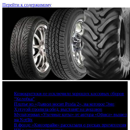
Перейти к содержимому
8 августа, 2026
Кинокритики не исключили хороших кассовых сборов
“Колобка”
Платье из «Дьявол носит Prada 2», на которое Энн
Хэтэуэй пролила обед, выставят на аукцион
Мультсериал «Уличные коты» от автора «Офиса» вышел
на Netflix
В фонде «Кинопрайм» рассказали о рисках применения