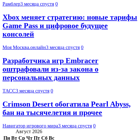
Рамблер
3 месяца спустя
0
Xbox меняет стратегию: новые тарифы
Game Pass и цифровое будущее
консолей
Моя Москва.онлайн
3 месяца спустя
0
Разработчика игр Embracer
оштрафовали из-за закона о
персональных данных
ТАСС
3 месяца спустя
0
Crimson Desert обогатила Pearl Abyss,
бан на тысячелетия и прочее
Навигатор игрового мира
3 месяца спустя
0
Август 2026
Пн
Вт
Ср
Чт
Пт
Сб
Вс