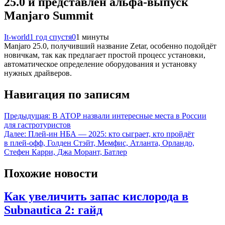
25.0 и представлен альфа-выпуск
Manjaro Summit
It-world
1 год спустя
0
1 минуты
Manjaro 25.0, получивший название Zetar, особенно подойдёт
новичкам, так как предлагает простой процесс установки,
автоматическое определение оборудования и установку
нужных драйверов.
Навигация по записям
Предыдущая:
В АТОР назвали интересные места в России
для гастротуристов
Далее:
Плей-ин НБА — 2025: кто сыграет, кто пройдёт
в плей-офф, Голден Стэйт, Мемфис, Атланта, Орландо,
Стефен Карри, Джа Морант, Батлер
Похожие новости
Как увеличить запас кислорода в
Subnautica 2: гайд