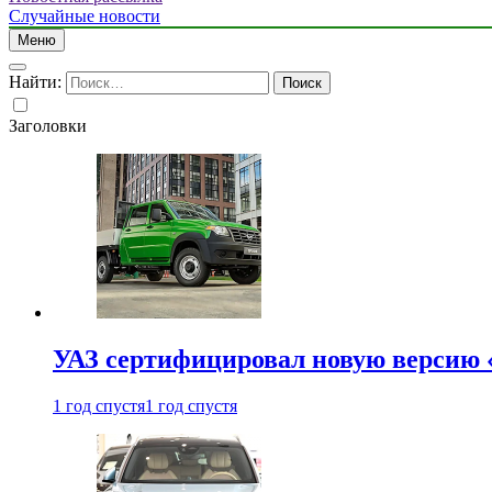
Случайные новости
Меню
Найти:
Заголовки
УАЗ сертифицировал новую версию
1 год спустя
1 год спустя