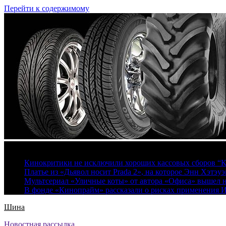
Перейти к содержимому
9 августа, 2026
Кинокритики не исключили хороших кассовых сборов “К
Платье из «Дьявол носит Prada 2», на которое Энн Хэтэуэ
Мультсериал «Уличные коты» от автора «Офиса» вышел на
В фонде «Кинопрайм» рассказали о рисках применения 
Шина
Новостная рассылка