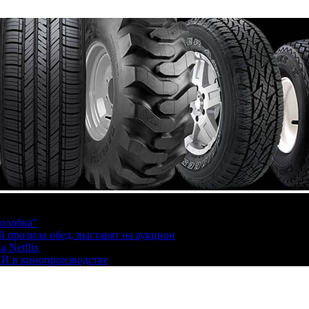
олобка”
й пролила обед, выставят на аукцион
 Netflix
ИИ в кинопроизводстве