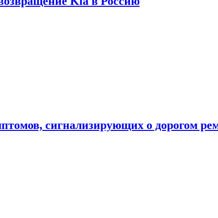
 возвращение Kia в Россию
мптомов, сигнализирующих о дорогом ре