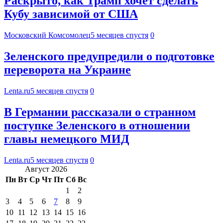
Раскрыто, как Трамп хочет сделать
Кубу зависимой от США
Московский Комсомолец
5 месяцев спустя
0
Зеленского предупредили о подготовке
переворота на Украине
Lenta.ru
5 месяцев спустя
0
В Германии рассказали о странном
поступке Зеленского в отношении
главы немецкого МИД
Lenta.ru
5 месяцев спустя
0
Август 2026
Пн
Вт
Ср
Чт
Пт
Сб
Вс
1
2
3
4
5
6
7
8
9
10
11
12
13
14
15
16