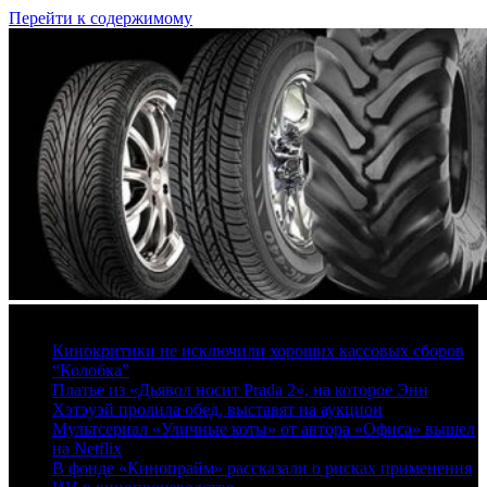
Перейти к содержимому
7 августа, 2026
Кинокритики не исключили хороших кассовых сборов
“Колобка”
Платье из «Дьявол носит Prada 2», на которое Энн
Хэтэуэй пролила обед, выставят на аукцион
Мультсериал «Уличные коты» от автора «Офиса» вышел
на Netflix
В фонде «Кинопрайм» рассказали о рисках применения