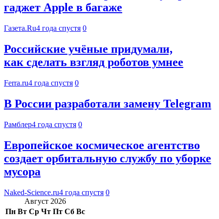
гаджет Apple в багаже
Газета.Ru
4 года спустя
0
Российские учёные придумали,
как сделать взгляд роботов умнее
Ferra.ru
4 года спустя
0
В России разработали замену Telegram
Рамблер
4 года спустя
0
Европейское космическое агентство
создает орбитальную службу по уборке
мусора
Naked-Science.ru
4 года спустя
0
Август 2026
Пн
Вт
Ср
Чт
Пт
Сб
Вс