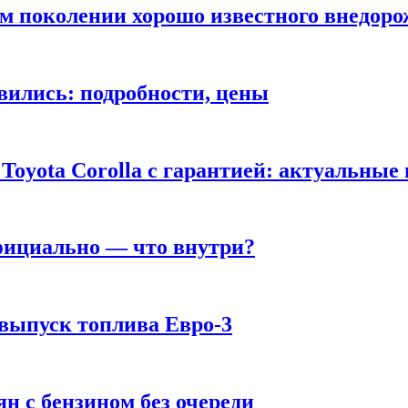
ом поколении хорошо известного внедор
вились: подробности, цены
Toyota Corolla с гарантией: актуальные
фициально — что внутри?
 выпуск топлива Евро-3
н с бензином без очереди