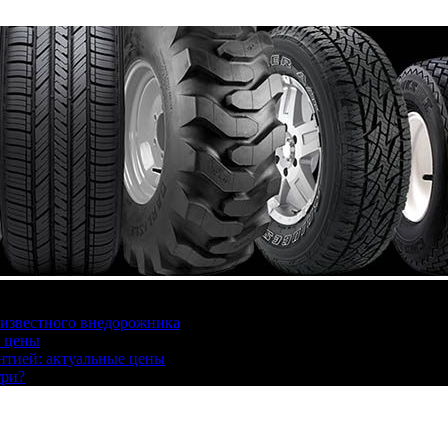
 известного внедорожника
, цены
антией: актуальные цены
три?