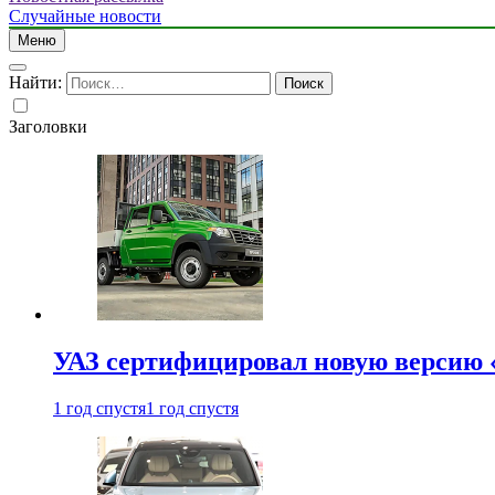
Случайные новости
Меню
Найти:
Заголовки
УАЗ сертифицировал новую версию
1 год спустя
1 год спустя