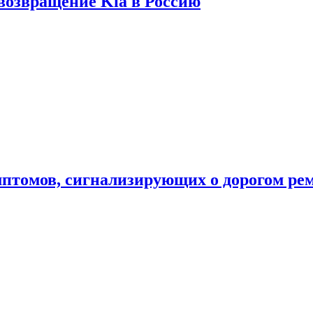
 возвращение Kia в Россию
мптомов, сигнализирующих о дорогом ре