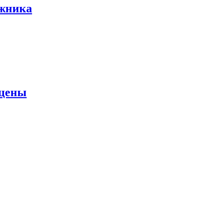
ожника
 цены