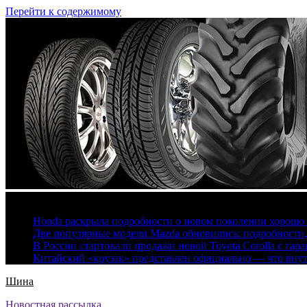
Перейти к содержимому
7 августа, 2026
Honda раскрыла подробности о новом поколении хорошо
Две популярные модели Mazda обновились: подробности
В России стартовали продажи новой Toyota Corolla с гар
Китайский «крузак» представлен официально — что вну
Шина
Новостная рассылка