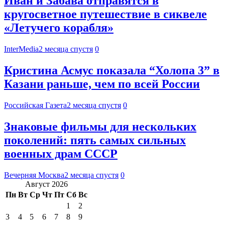
Иван и Забава отправятся в
кругосветное путешествие в сиквеле
«Летучего корабля»
InterMedia
2 месяца спустя
0
Кристина Асмус показала “Холопа 3” в
Казани раньше, чем по всей России
Российская Газета
2 месяца спустя
0
Знаковые фильмы для нескольких
поколений: пять самых сильных
военных драм СССР
Вечерняя Москва
2 месяца спустя
0
Август 2026
Пн
Вт
Ср
Чт
Пт
Сб
Вс
1
2
3
4
5
6
7
8
9