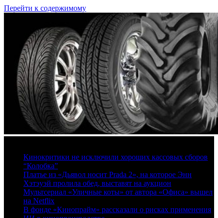
Перейти к содержимому
8 августа, 2026
Кинокритики не исключили хороших кассовых сборов
“Колобка”
Платье из «Дьявол носит Prada 2», на которое Энн
Хэтэуэй пролила обед, выставят на аукцион
Мультсериал «Уличные коты» от автора «Офиса» вышел
на Netflix
В фонде «Кинопрайм» рассказали о рисках применения