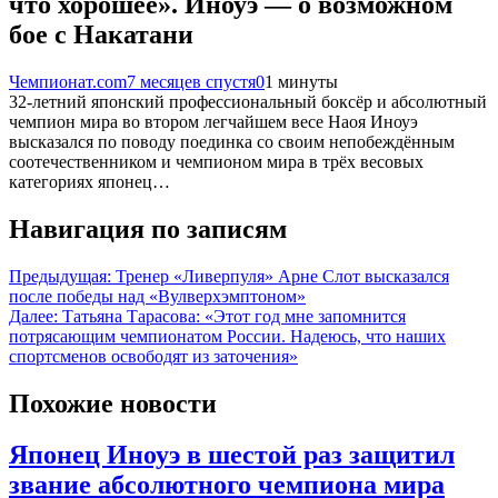
что хорошее». Иноуэ — о возможном
бое с Накатани
Чемпионат.com
7 месяцев спустя
0
1 минуты
32-летний японский профессиональный боксёр и абсолютный
чемпион мира во втором легчайшем весе Наоя Иноуэ
высказался по поводу поединка со своим непобеждённым
соотечественником и чемпионом мира в трёх весовых
категориях японец…
Навигация по записям
Предыдущая:
Тренер «Ливерпуля» Арне Слот высказался
после победы над «Вулверхэмптоном»
Далее:
Татьяна Тарасова: «Этот год мне запомнится
потрясающим чемпионатом России. Надеюсь, что наших
спортсменов освободят из заточения»
Похожие новости
Японец Иноуэ в шестой раз защитил
звание абсолютного чемпиона мира