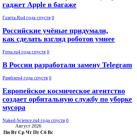
гаджет Apple в багаже
Газета.Ru
4 года спустя
0
Российские учёные придумали,
как сделать взгляд роботов умнее
Ferra.ru
4 года спустя
0
В России разработали замену Telegram
Рамблер
4 года спустя
0
Европейское космическое агентство
создает орбитальную службу по уборке
мусора
Naked-Science.ru
4 года спустя
0
Август 2026
Пн
Вт
Ср
Чт
Пт
Сб
Вс