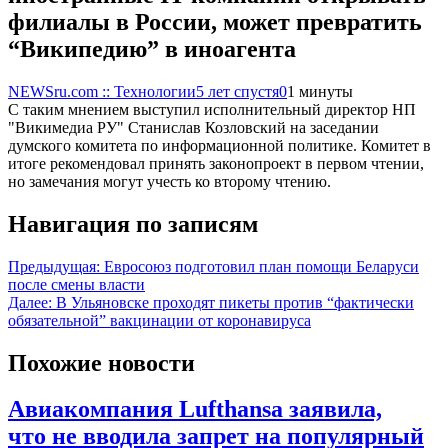
филиалы в России, может превратить
“Википедию” в иноагента
NEWSru.com :: Технологии
5 лет спустя
0
1 минуты
С таким мнением выступил исполнительный директор НП
"Викимедиа РУ" Станислав Козловский на заседании
думского комитета по информационной политике. Комитет в
итоге рекомендовал принять законопроект в первом чтении,
но замечания могут учесть ко второму чтению.
Навигация по записям
Предыдущая:
Евросоюз подготовил план помощи Беларуси
после смены власти
Далее:
В Ульяновске проходят пикеты против “фактически
обязательной” вакцинации от коронавируса
Похожие новости
Авиакомпания Lufthansa заявила,
что не вводила запрет на популярный