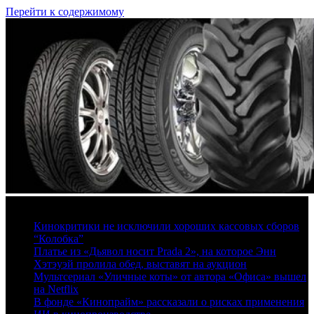
Перейти к содержимому
7 августа, 2026
Кинокритики не исключили хороших кассовых сборов
“Колобка”
Платье из «Дьявол носит Prada 2», на которое Энн
Хэтэуэй пролила обед, выставят на аукцион
Мультсериал «Уличные коты» от автора «Офиса» вышел
на Netflix
В фонде «Кинопрайм» рассказали о рисках применения