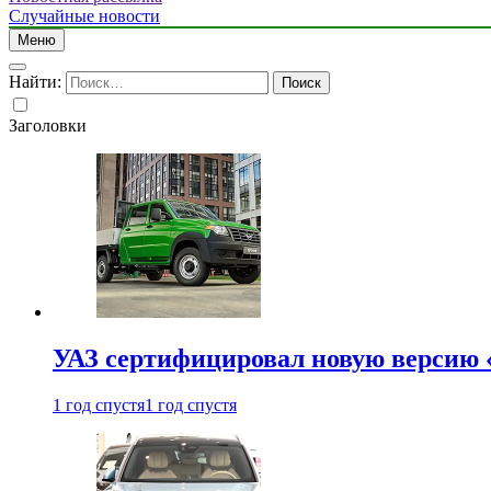
Случайные новости
Меню
Найти:
Заголовки
УАЗ сертифицировал новую версию
1 год спустя
1 год спустя