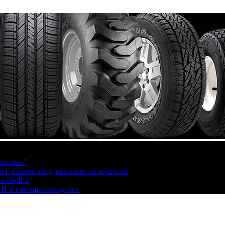
олобка”
й пролила обед, выставят на аукцион
 Netflix
ИИ в кинопроизводстве