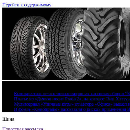
Перейти к содержимому
8 августа, 2026
Кинокритики не исключили хороших кассовых сборов “К
Платье из «Дьявол носит Prada 2», на которое Энн Хэтэуэ
Мультсериал «Уличные коты» от автора «Офиса» вышел на
В фонде «Кинопрайм» рассказали о рисках применения 
Шина
Новостная рассылка