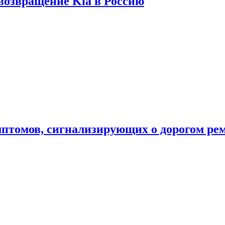
 возвращение Kia в Россию
мптомов, сигнализирующих о дорогом ре