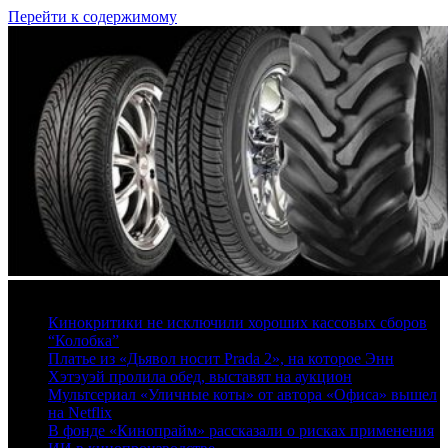
Перейти к содержимому
8 августа, 2026
Кинокритики не исключили хороших кассовых сборов
“Колобка”
Платье из «Дьявол носит Prada 2», на которое Энн
Хэтэуэй пролила обед, выставят на аукцион
Мультсериал «Уличные коты» от автора «Офиса» вышел
на Netflix
В фонде «Кинопрайм» рассказали о рисках применения