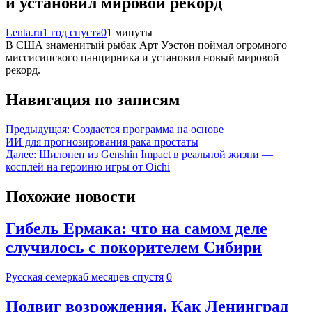
и установил мировой рекорд
Lenta.ru
1 год спустя
0
1 минуты
В США знаменитый рыбак Арт Уэстон поймал огромного
миссисипского панцирника и установил новый мировой
рекорд.
Навигация по записям
Предыдущая:
Создается программа на основе
ИИ для прогнозирования рака простаты
Далее:
Шилонен из Genshin Impact в реальной жизни —
косплей на героиню игры от Oichi
Похожие новости
Гибель Ермака: что на самом деле
случилось с покорителем Сибири
Русская семерка
6 месяцев спустя
0
Подвиг возрождения. Как Ленинград