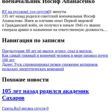
военачальник Иосиф Апанасенко
RT на русском
1 год спустя
0
1 минуты
135 лет назад родился советский военачальник Иосиф
Апанасенко. Имея за плечами опыт Первой мировой
и Гражданской войн, он получил в начале 1941-го звание
генерала армии и назначение на ответственную должность…
Навигация по записям
Предыдущая:
60 лет не мылся, курил, спал в могиле.
Как самый грязный и вонючий человек в мире прожил почти
100 лет
Далее:
Туск спровоцировал резкое снижение котировок
польских энергетических компаний
Похожие новости
105 лет назад родился академик
Сахаров
Газета.Ru
3 месяца спустя
0