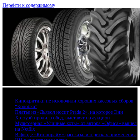
Перейти к содержимому
8 августа, 2026
Кинокритики не исключили хороших кассовых сборов
“Колобка”
Платье из «Дьявол носит Prada 2», на которое Энн
Хэтэуэй пролила обед, выставят на аукцион
Мультсериал «Уличные коты» от автора «Офиса» вышел
на Netflix
В фонде «Кинопрайм» рассказали о рисках применения