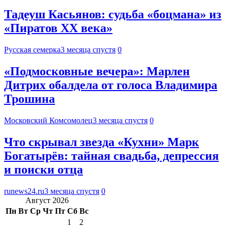
Тадеуш Касьянов: судьба «боцмана» из
«Пиратов XX века»
Русская семерка
3 месяца спустя
0
«Подмосковные вечера»: Марлен
Дитрих обалдела от голоса Владимира
Трошина
Московский Комсомолец
3 месяца спустя
0
Что скрывал звезда «Кухни» Марк
Богатырёв: тайная свадьба, депрессия
и поиски отца
runews24.ru
3 месяца спустя
0
Август 2026
Пн
Вт
Ср
Чт
Пт
Сб
Вс
1
2