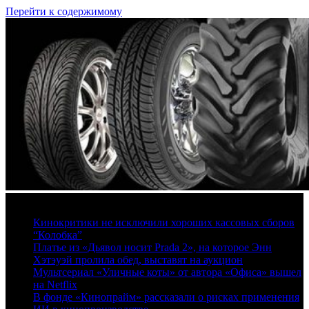
Перейти к содержимому
7 августа, 2026
Кинокритики не исключили хороших кассовых сборов
“Колобка”
Платье из «Дьявол носит Prada 2», на которое Энн
Хэтэуэй пролила обед, выставят на аукцион
Мультсериал «Уличные коты» от автора «Офиса» вышел
на Netflix
В фонде «Кинопрайм» рассказали о рисках применения