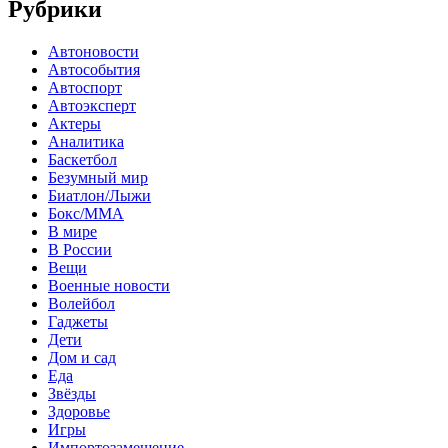
Рубрики
Автоновости
Автособытия
Автоспорт
Автоэксперт
Актеры
Аналитика
Баскетбол
Безумный мир
Биатлон/Лыжи
Бокс/MMA
В мире
В России
Вещи
Военные новости
Волейбол
Гаджеты
Дети
Дом и сад
Еда
Звёзды
Здоровье
Игры
Импортозамещение