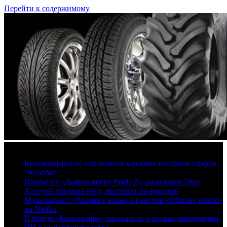
Перейти к содержимому
8 августа, 2026
Кинокритики не исключили хороших кассовых сборов
“Колобка”
Платье из «Дьявол носит Prada 2», на которое Энн
Хэтэуэй пролила обед, выставят на аукцион
Мультсериал «Уличные коты» от автора «Офиса» вышел
на Netflix
В фонде «Кинопрайм» рассказали о рисках применения