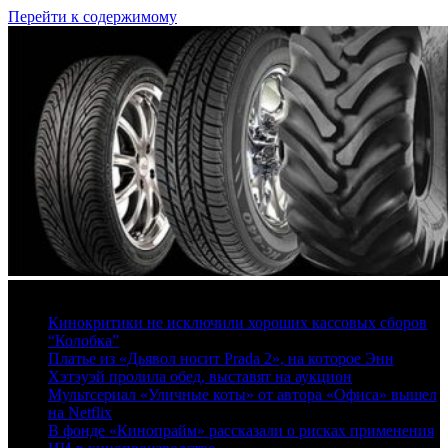
Перейти к содержимому
8 августа, 2026
Кинокритики не исключили хороших кассовых сборов
“Колобка”
Платье из «Дьявол носит Prada 2», на которое Энн
Хэтэуэй пролила обед, выставят на аукцион
Мультсериал «Уличные коты» от автора «Офиса» вышел
на Netflix
В фонде «Кинопрайм» рассказали о рисках применения