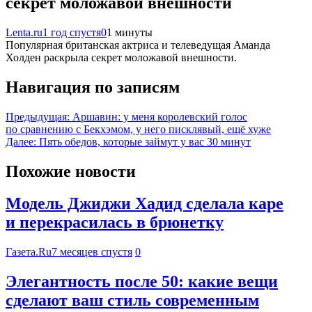
секрет моложавой внешности
Lenta.ru
1 год спустя
0
1 минуты
Популярная британская актриса и телеведущая Аманда
Холден раскрыла секрет моложавой внешности.
Навигация по записям
Предыдущая:
Аршавин: у меня королевский голос
по сравнению с Бекхэмом, у него писклявый, ещё хуже
Далее:
Пять обедов, которые займут у вас 30 минут
Похожие новости
Модель Джиджи Хадид сделала каре
и перекрасилась в брюнетку
Газета.Ru
7 месяцев спустя
0
Элегантность после 50: какие вещи
сделают ваш стиль современным