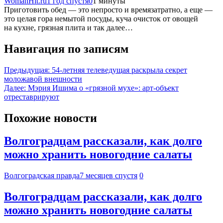
WomanHit.ru
1 год спустя
0
1 минуты
Приготовить обед — это непросто и времязатратно, а еще —
это целая гора немытой посуды, куча очисток от овощей
на кухне, грязная плита и так далее…
Навигация по записям
Предыдущая:
54-летняя телеведущая раскрыла секрет
моложавой внешности
Далее:
Мэрия Ишима о «грязной мухе»: арт-объект
отреставрируют
Похожие новости
Волгоградцам рассказали, как долго
можно хранить новогодние салаты
Волгоградская правда
7 месяцев спустя
0
Волгоградцам рассказали, как долго
можно хранить новогодние салаты