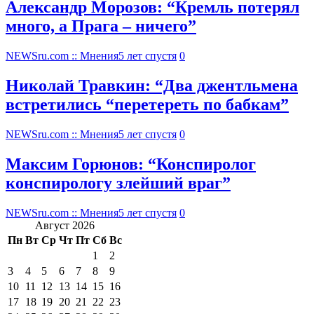
Александр Морозов: “Кремль потерял
много, а Прага – ничего”
NEWSru.com :: Мнения
5 лет спустя
0
Николай Травкин: “Два джентльмена
встретились “перетереть по бабкам”
NEWSru.com :: Мнения
5 лет спустя
0
Максим Горюнов: “Конспиролог
конспирологу злейший враг”
NEWSru.com :: Мнения
5 лет спустя
0
Август 2026
Пн
Вт
Ср
Чт
Пт
Сб
Вс
1
2
3
4
5
6
7
8
9
10
11
12
13
14
15
16
17
18
19
20
21
22
23