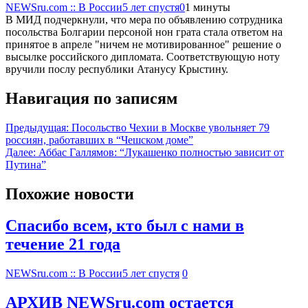
NEWSru.com :: В России
5 лет спустя
0
1 минуты
В МИД подчеркнули, что мера по объявлению сотрудника
посольства Болгарии персоной нон грата стала ответом на
принятое в апреле "ничем не мотивированное" решение о
высылке российского дипломата. Соответствующую ноту
вручили послу республики Атанусу Крыстину.
Навигация по записям
Предыдущая:
Посольство Чехии в Москве увольняет 79
россиян, работавших в “Чешском доме”
Далее:
Аббас Галлямов: “Лукашенко полностью зависит от
Путина”
Похожие новости
Спасибо всем, кто был с нами в
течение 21 года
NEWSru.com :: В России
5 лет спустя
0
АРХИВ NEWSru.com остается