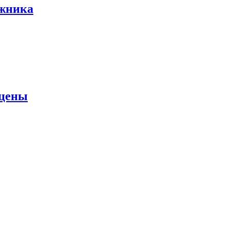
ожника
 цены