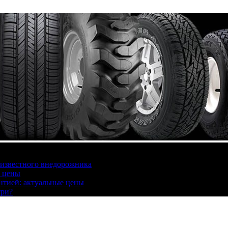
 известного внедорожника
, цены
антией: актуальные цены
три?