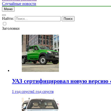
Случайные новости
Меню
Найти:
Заголовки
УАЗ сертифицировал новую версию
1 год спустя
1 год спустя