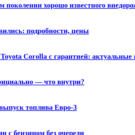
ом поколении хорошо известного внедор
вились: подробности, цены
Toyota Corolla с гарантией: актуальные
фициально — что внутри?
 выпуск топлива Евро-3
н с бензином без очереди