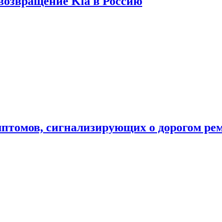
 возвращение Kia в Россию
мптомов, сигнализирующих о дорогом ре