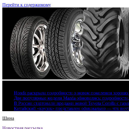
Перейти к содержимому
6 августа, 2026
Honda раскрыла подробности о новом поколении хорошо
Две популярные модели Mazda обновились: подробности
В России стартовали продажи новой Toyota Corolla с гар
Китайский «крузак» представлен официально — что вну
Шина
Новостная рассылка