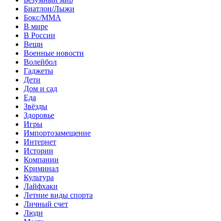
Биатлон/Лыжи
Бокс/MMA
В мире
В России
Вещи
Военные новости
Волейбол
Гаджеты
Дети
Дом и сад
Еда
Звёзды
Здоровье
Игры
Импортозамещение
Интернет
Истории
Компании
Криминал
Культура
Лайфхаки
Летние виды спорта
Личный счет
Люди