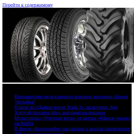
Перейти к содержимому
8 августа, 2026
Кинокритики не исключили хороших кассовых сборов
“Колобка”
Платье из «Дьявол носит Prada 2», на которое Энн
Хэтэуэй пролила обед, выставят на аукцион
Мультсериал «Уличные коты» от автора «Офиса» вышел
на Netflix
В фонде «Кинопрайм» рассказали о рисках применения