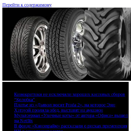
Перейти к содержимому
8 августа, 2026
Кинокритики не исключили хороших кассовых сборов
“Колобка”
Платье из «Дьявол носит Prada 2», на которое Энн
Хэтэуэй пролила обед, выставят на аукцион
Мультсериал «Уличные коты» от автора «Офиса» вышел
на Netflix
В фонде «Кинопрайм» рассказали о рисках применения