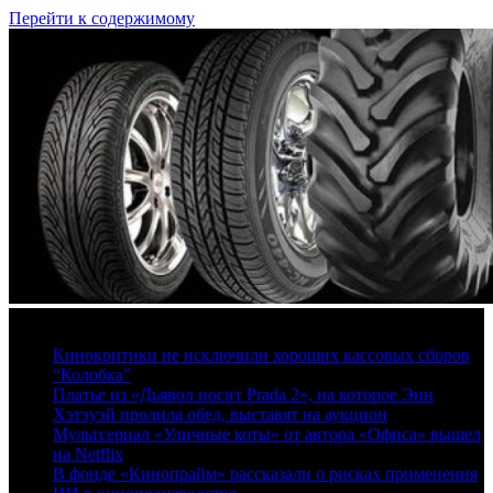
Перейти к содержимому
7 августа, 2026
Кинокритики не исключили хороших кассовых сборов
“Колобка”
Платье из «Дьявол носит Prada 2», на которое Энн
Хэтэуэй пролила обед, выставят на аукцион
Мультсериал «Уличные коты» от автора «Офиса» вышел
на Netflix
В фонде «Кинопрайм» рассказали о рисках применения