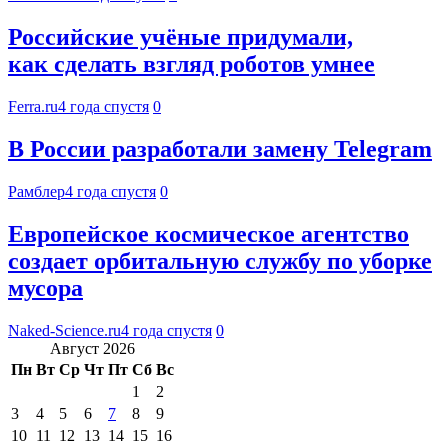
Российские учёные придумали,
как сделать взгляд роботов умнее
Ferra.ru
4 года спустя
0
В России разработали замену Telegram
Рамблер
4 года спустя
0
Европейское космическое агентство
создает орбитальную службу по уборке
мусора
Naked-Science.ru
4 года спустя
0
Август 2026
Пн
Вт
Ср
Чт
Пт
Сб
Вс
1
2
3
4
5
6
7
8
9
10
11
12
13
14
15
16