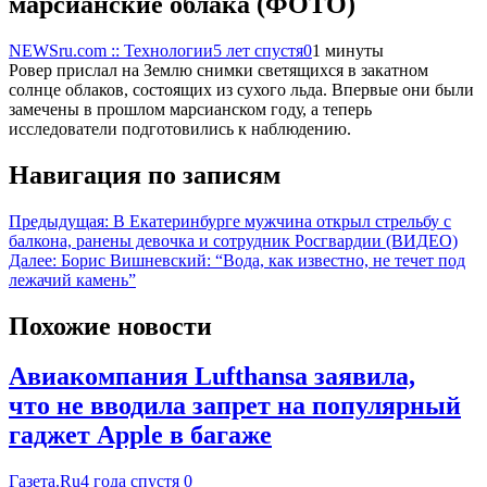
марсианские облака (ФОТО)
NEWSru.com :: Технологии
5 лет спустя
0
1 минуты
Ровер прислал на Землю снимки светящихся в закатном
солнце облаков, состоящих из сухого льда. Впервые они были
замечены в прошлом марсианском году, а теперь
исследователи подготовились к наблюдению.
Навигация по записям
Предыдущая:
В Екатеринбурге мужчина открыл стрельбу с
балкона, ранены девочка и сотрудник Росгвардии (ВИДЕО)
Далее:
Борис Вишневский: “Вода, как известно, не течет под
лежачий камень”
Похожие новости
Авиакомпания Lufthansa заявила,
что не вводила запрет на популярный
гаджет Apple в багаже
Газета.Ru
4 года спустя
0