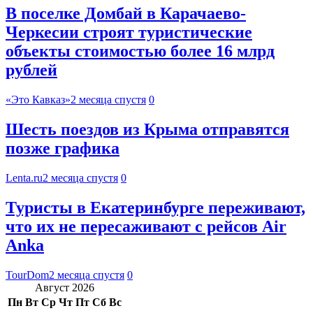
В поселке Домбай в Карачаево-
Черкесии строят туристические
объекты стоимостью более 16 млрд
рублей
«Это Кавказ»
2 месяца спустя
0
Шесть поездов из Крыма отправятся
позже графика
Lenta.ru
2 месяца спустя
0
Туристы в Екатеринбурге переживают,
что их не пересаживают с рейсов Air
Anka
TourDom
2 месяца спустя
0
Август 2026
Пн
Вт
Ср
Чт
Пт
Сб
Вс