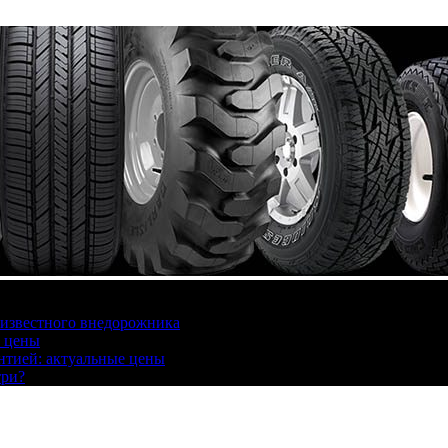
 известного внедорожника
, цены
антией: актуальные цены
три?