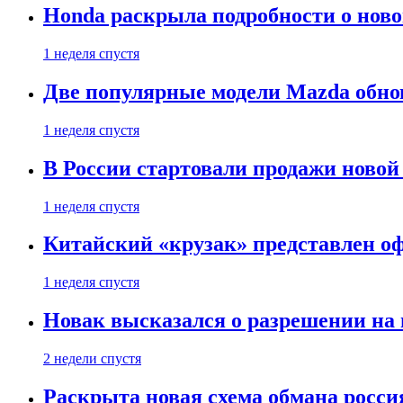
Honda раскрыла подробности о нов
1 неделя спустя
Две популярные модели Mazda обно
1 неделя спустя
В России стартовали продажи новой 
1 неделя спустя
Китайский «крузак» представлен о
1 неделя спустя
Новак высказался о разрешении на
2 недели спустя
Раскрыта новая схема обмана россия