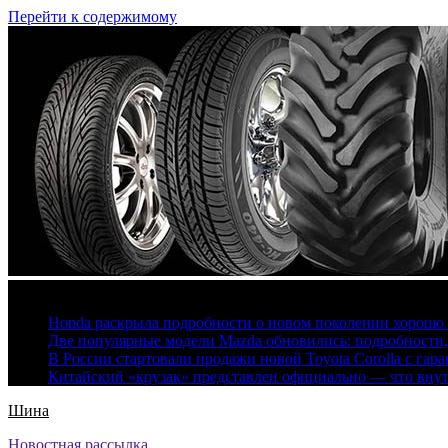
Перейти к содержимому
6 августа, 2026
Honda раскрыла подробности о новом поколении хорошо
Две популярные модели Mazda обновились: подробности
В России стартовали продажи новой Toyota Corolla с гар
Китайский «крузак» представлен официально — что вну
Шина
Новостная рассылка