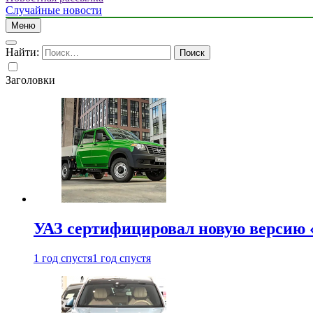
Случайные новости
Меню
Найти:
Заголовки
УАЗ сертифицировал новую версию
1 год спустя
1 год спустя