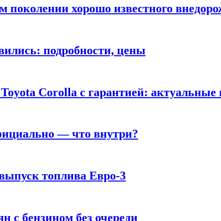
ом поколении хорошо известного внедор
вились: подробности, цены
Toyota Corolla с гарантией: актуальные
фициально — что внутри?
 выпуск топлива Евро-3
н с бензином без очереди