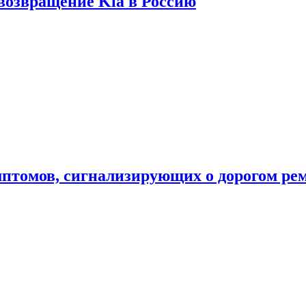
 возвращение Kia в Россию
мптомов, сигнализирующих о дорогом ре