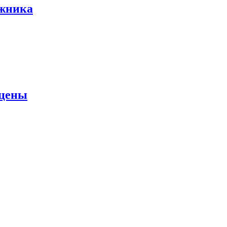
ожника
 цены