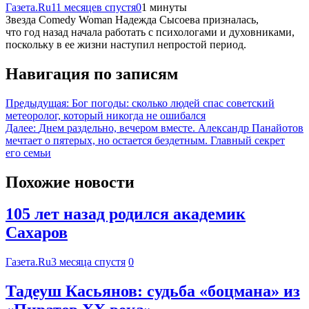
Газета.Ru
11 месяцев спустя
0
1 минуты
Звезда Comedy Woman Надежда Сысоева призналась,
что год назад начала работать с психологами и духовниками,
поскольку в ее жизни наступил непростой период.
Навигация по записям
Предыдущая:
Бог погоды: сколько людей спас советский
метеоролог, который никогда не ошибался
Далее:
Днем раздельно, вечером вместе. Александр Панайотов
мечтает о пятерых, но остается бездетным. Главный секрет
его семьи
Похожие новости
105 лет назад родился академик
Сахаров
Газета.Ru
3 месяца спустя
0
Тадеуш Касьянов: судьба «боцмана» из