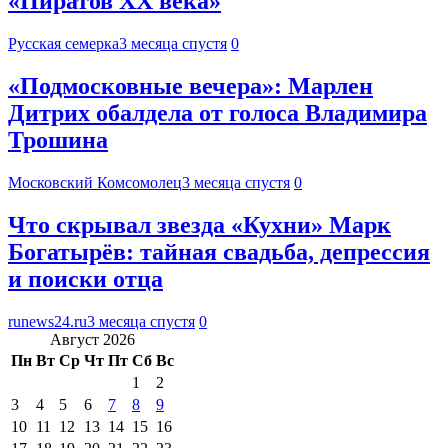
«Пиратов XX века»
Русская семерка
3 месяца спустя
0
«Подмосковные вечера»: Марлен
Дитрих обалдела от голоса Владимира
Трошина
Московский Комсомолец
3 месяца спустя
0
Что скрывал звезда «Кухни» Марк
Богатырёв: тайная свадьба, депрессия
и поиски отца
runews24.ru
3 месяца спустя
0
Август 2026
Пн
Вт
Ср
Чт
Пт
Сб
Вс
1
2
3
4
5
6
7
8
9
10
11
12
13
14
15
16