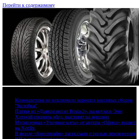
Перейти к содержимому
8 августа, 2026
Кинокритики не исключили хороших кассовых сборов
“Колобка”
Платье из «Дьявол носит Prada 2», на которое Энн
Хэтэуэй пролила обед, выставят на аукцион
Мультсериал «Уличные коты» от автора «Офиса» вышел
на Netflix
В фонде «Кинопрайм» рассказали о рисках применения