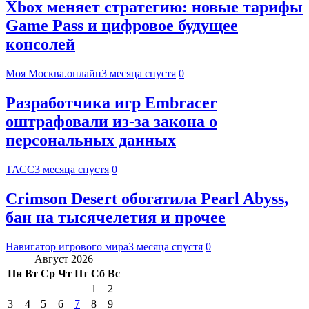
Xbox меняет стратегию: новые тарифы
Game Pass и цифровое будущее
консолей
Моя Москва.онлайн
3 месяца спустя
0
Разработчика игр Embracer
оштрафовали из-за закона о
персональных данных
ТАСС
3 месяца спустя
0
Crimson Desert обогатила Pearl Abyss,
бан на тысячелетия и прочее
Навигатор игрового мира
3 месяца спустя
0
Август 2026
Пн
Вт
Ср
Чт
Пт
Сб
Вс
1
2
3
4
5
6
7
8
9