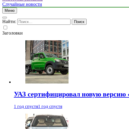
Случайные новости
Меню
Найти:
Заголовки
УАЗ сертифицировал новую версию
1 год спустя
1 год спустя