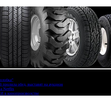
олобка”
й пролила обед, выставят на аукцион
 Netflix
ИИ в кинопроизводстве