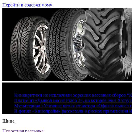
Перейти к содержимому
8 августа, 2026
Кинокритики не исключили хороших кассовых сборов “К
Платье из «Дьявол носит Prada 2», на которое Энн Хэтэуэ
Мультсериал «Уличные коты» от автора «Офиса» вышел на
В фонде «Кинопрайм» рассказали о рисках применения 
Шина
Новостная рассылка