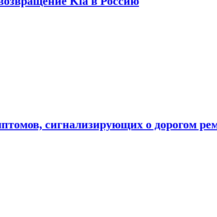
 возвращение Kia в Россию
мптомов, сигнализирующих о дорогом ре