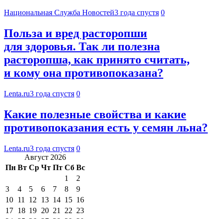
Национальная Служба Новостей
3 года спустя
0
Польза и вред расторопши
для здоровья. Так ли полезна
расторопша, как принято считать,
и кому она противопоказана?
Lenta.ru
3 года спустя
0
Какие полезные свойства и какие
противопоказания есть у семян льна?
Lenta.ru
3 года спустя
0
Август 2026
Пн
Вт
Ср
Чт
Пт
Сб
Вс
1
2
3
4
5
6
7
8
9
10
11
12
13
14
15
16
17
18
19
20
21
22
23