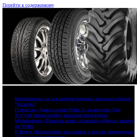
Перейти к содержимому
8 августа, 2026
Кинокритики не исключили хороших кассовых сборов
“Колобка”
Платье из «Дьявол носит Prada 2», на которое Энн
Хэтэуэй пролила обед, выставят на аукцион
Мультсериал «Уличные коты» от автора «Офиса» вышел
на Netflix
В фонде «Кинопрайм» рассказали о рисках применения