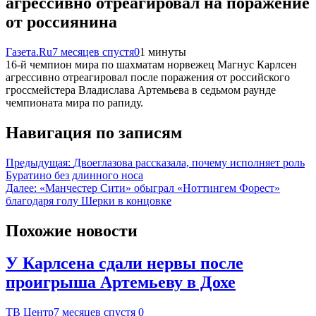
агрессивно отреагировал на поражение
от россиянина
Газета.Ru
7 месяцев спустя
0
1 минуты
16-й чемпион мира по шахматам норвежец Магнус Карлсен
агрессивно отреагировал после поражения от российского
гроссмейстера Владислава Артемьева в седьмом раунде
чемпионата мира по рапиду.
Навигация по записям
Предыдущая:
Двоеглазова рассказала, почему исполняет роль
Буратино без длинного носа
Далее:
«Манчестер Сити» обыграл «Ноттингем Форест»
благодаря голу Шерки в концовке
Похожие новости
У Карлсена сдали нервы после
проигрыша Артемьеву в Дохе
ТВ Центр
7 месяцев спустя
0