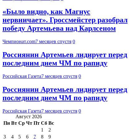
«Было видно, как Магнус
нервничает». Гроссмейстер разобрал
победу Артемьева над Карлсеном
Чемпионат.com
7 месяцев спустя
0
Россиянин Артемьев лидирует перед
последним днем ЧМ по рапиду
Российская Газета
7 месяцев спустя
0
Россиянин Артемьев лидирует перед
последним днем ЧМ по рапиду
Российская Газета
7 месяцев спустя
0
Август 2026
Пн
Вт
Ср
Чт
Пт
Сб
Вс
1
2
3
4
5
6
7
8
9