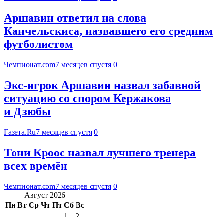
Аршавин ответил на слова
Канчельскиса, назвавшего его средним
футболистом
Чемпионат.com
7 месяцев спустя
0
Экс-игрок Аршавин назвал забавной
ситуацию со спором Кержакова
и Дзюбы
Газета.Ru
7 месяцев спустя
0
Тони Кроос назвал лучшего тренера
всех времён
Чемпионат.com
7 месяцев спустя
0
Август 2026
Пн
Вт
Ср
Чт
Пт
Сб
Вс
1
2