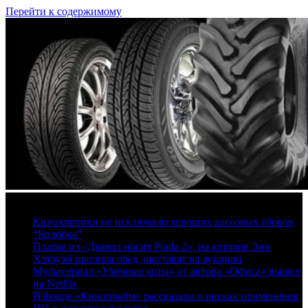
Перейти к содержимому
7 августа, 2026
Кинокритики не исключили хороших кассовых сборов
“Колобка”
Платье из «Дьявол носит Prada 2», на которое Энн
Хэтэуэй пролила обед, выставят на аукцион
Мультсериал «Уличные коты» от автора «Офиса» вышел
на Netflix
В фонде «Кинопрайм» рассказали о рисках применения