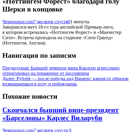
«Ноттингем Форест» благодаря голу
Шерки в концовке
Чемпионат.com
7 месяцев спустя
0
1 минуты
Завершился матч 18-го тура английской Премьер-лиги,
в котором встречались «Ноттингем Форест» и «Манчестер
Сити». Встреча проходила на стадионе «Сити Граунд»
(Ноттингем, Англия).
Навигация по записям
Предыдущая:
Бывший чемпион мира Карлсен агрессивно
отреагировал на поражение от россиянина
Далее:
Рублёв — после победы над Вашеро: каким-то образом
возвращаешься в игру и побеждаешь
Похожие новости
Скончался бывший вице-президент
«Барселоны» Карлес Виларуби
Чемпионат.com
7 месяцев спустя
0