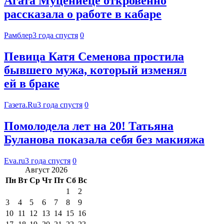
Агата Муцениеце откровенно
рассказала о работе в кабаре
Рамблер
3 года спустя
0
Певица Катя Семенова простила
бывшего мужа, который изменял
ей в браке
Газета.Ru
3 года спустя
0
Помолодела лет на 20! Татьяна
Буланова показала себя без макияжа
Eva.ru
3 года спустя
0
Август 2026
Пн
Вт
Ср
Чт
Пт
Сб
Вс
1
2
3
4
5
6
7
8
9
10
11
12
13
14
15
16