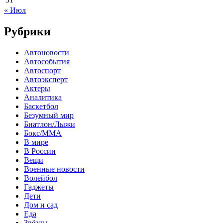
« Июл
Рубрики
Автоновости
Автособытия
Автоспорт
Автоэксперт
Актеры
Аналитика
Баскетбол
Безумный мир
Биатлон/Лыжи
Бокс/MMA
В мире
В России
Вещи
Военные новости
Волейбол
Гаджеты
Дети
Дом и сад
Еда
Звёзды