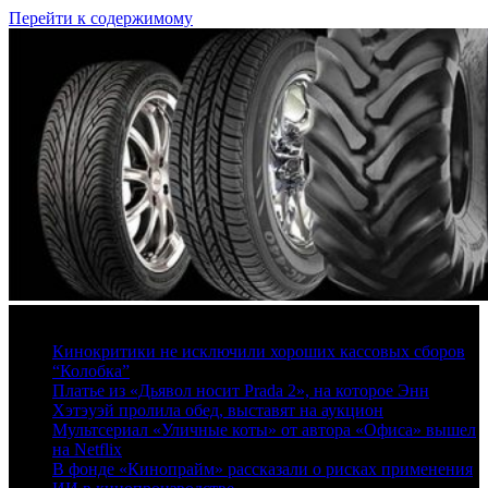
Перейти к содержимому
7 августа, 2026
Кинокритики не исключили хороших кассовых сборов
“Колобка”
Платье из «Дьявол носит Prada 2», на которое Энн
Хэтэуэй пролила обед, выставят на аукцион
Мультсериал «Уличные коты» от автора «Офиса» вышел
на Netflix
В фонде «Кинопрайм» рассказали о рисках применения