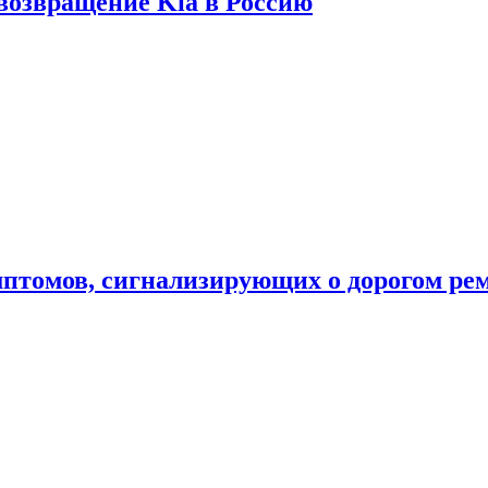
 возвращение Kia в Россию
мптомов, сигнализирующих о дорогом ре