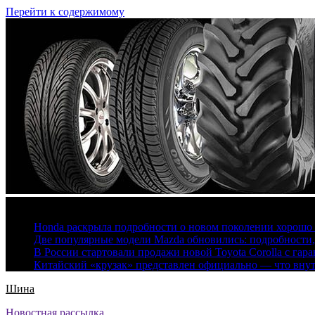
Перейти к содержимому
6 августа, 2026
Honda раскрыла подробности о новом поколении хорошо
Две популярные модели Mazda обновились: подробности
В России стартовали продажи новой Toyota Corolla с гар
Китайский «крузак» представлен официально — что вну
Шина
Новостная рассылка