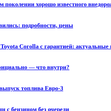
ом поколении хорошо известного внедор
вились: подробности, цены
Toyota Corolla с гарантией: актуальные
фициально — что внутри?
 выпуск топлива Евро-3
н с бензином без очереди