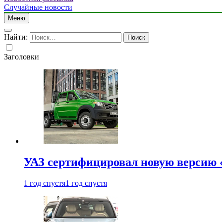
Случайные новости
Меню
Найти:
Заголовки
УАЗ сертифицировал новую версию
1 год спустя
1 год спустя