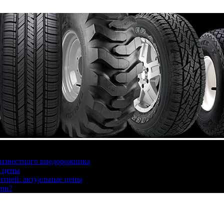
 известного внедорожника
, цены
антией: актуальные цены
три?