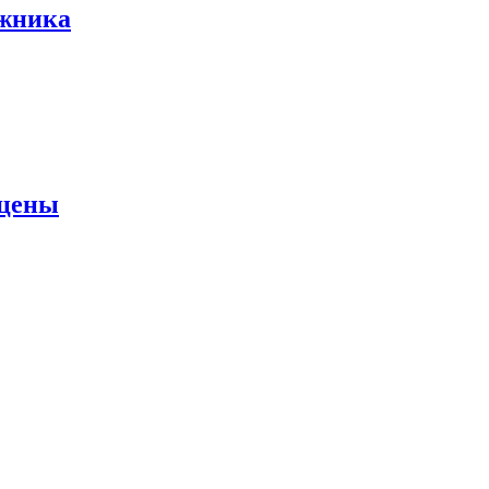
ожника
 цены