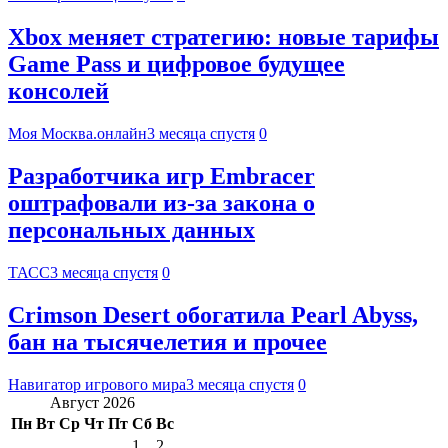
Xbox меняет стратегию: новые тарифы
Game Pass и цифровое будущее
консолей
Моя Москва.онлайн
3 месяца спустя
0
Разработчика игр Embracer
оштрафовали из-за закона о
персональных данных
ТАСС
3 месяца спустя
0
Crimson Desert обогатила Pearl Abyss,
бан на тысячелетия и прочее
Навигатор игрового мира
3 месяца спустя
0
Август 2026
Пн
Вт
Ср
Чт
Пт
Сб
Вс
1
2