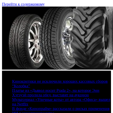
Перейти к содержимому
8 августа, 2026
Кинокритики не исключили хороших кассовых сборов
“Колобка”
Платье из «Дьявол носит Prada 2», на которое Энн
Хэтэуэй пролила обед, выставят на аукцион
Мультсериал «Уличные коты» от автора «Офиса» вышел
на Netflix
В фонде «Кинопрайм» рассказали о рисках применения