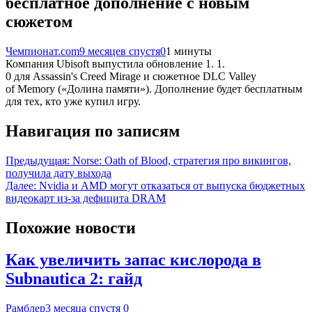
бесплатное дополнение с новым
сюжетом
Чемпионат.com
9 месяцев спустя
0
1 минуты
Компания Ubisoft выпустила обновление 1. 1.
0 для Assassin's Creed Mirage и сюжетное DLC Valley
of Memory («Долина памяти»). Дополнение будет бесплатным
для тех, кто уже купил игру.
Навигация по записям
Предыдущая:
Norse: Oath of Blood, стратегия про викингов,
получила дату выхода
Далее:
Nvidia и AMD могут отказаться от выпуска бюджетных
видеокарт из-за дефицита DRAM
Похожие новости
Как увеличить запас кислорода в
Subnautica 2: гайд
Рамблер
3 месяца спустя
0