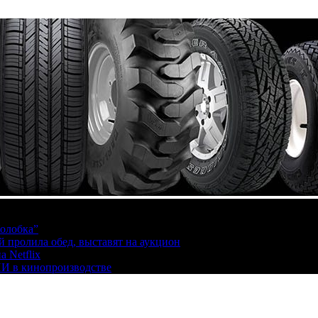
олобка”
й пролила обед, выставят на аукцион
 Netflix
ИИ в кинопроизводстве