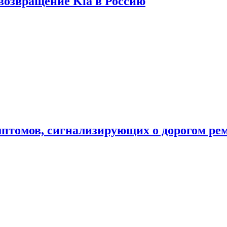
 возвращение Kia в Россию
мптомов, сигнализирующих о дорогом ре