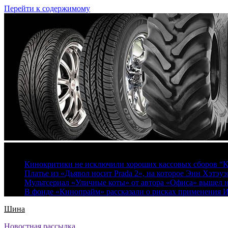
Перейти к содержимому
7 августа, 2026
Кинокритики не исключили хороших кассовых сборов “К
Платье из «Дьявол носит Prada 2», на которое Энн Хэтэуэ
Мультсериал «Уличные коты» от автора «Офиса» вышел на
В фонде «Кинопрайм» рассказали о рисках применения 
Шина
Новостная рассылка