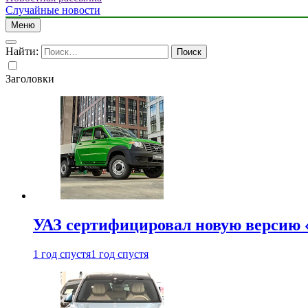
Случайные новости
Меню
Найти:
Заголовки
УАЗ сертифицировал новую версию
1 год спустя
1 год спустя