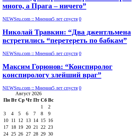
много, а Прага – ничего”
NEWSru.com :: Мнения
5 лет спустя
0
Николай Травкин: “Два джентльмена
встретились “перетереть по бабкам”
NEWSru.com :: Мнения
5 лет спустя
0
Максим Горюнов: “Конспиролог
конспирологу злейший враг”
NEWSru.com :: Мнения
5 лет спустя
0
Август 2026
Пн
Вт
Ср
Чт
Пт
Сб
Вс
1
2
3
4
5
6
7
8
9
10
11
12
13
14
15
16
17
18
19
20
21
22
23
24
25
26
27
28
29
30