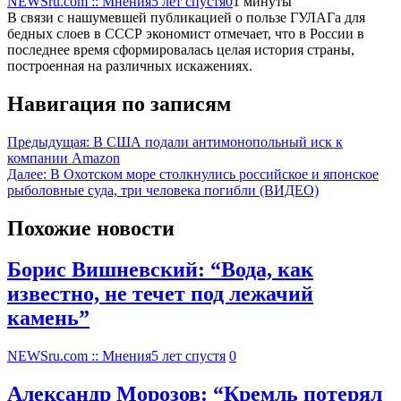
NEWSru.com :: Мнения
5 лет спустя
0
1 минуты
В связи с нашумевшей публикацией о пользе ГУЛАГа для
бедных слоев в СССР экономист отмечает, что в России в
последнее время сформировалась целая история страны,
построенная на различных искажениях.
Навигация по записям
Предыдущая:
В США подали антимонопольный иск к
компании Amazon
Далее:
В Охотском море столкнулись российское и японское
рыболовные суда, три человека погибли (ВИДЕО)
Похожие новости
Борис Вишневский: “Вода, как
известно, не течет под лежачий
камень”
NEWSru.com :: Мнения
5 лет спустя
0
Александр Морозов: “Кремль потерял