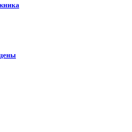
ожника
 цены