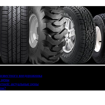
 известного внедорожника
, цены
антией: актуальные цены
три?