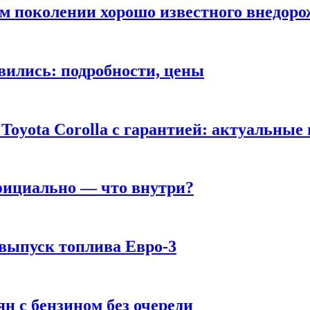
ом поколении хорошо известного внедор
вились: подробности, цены
Toyota Corolla с гарантией: актуальные
фициально — что внутри?
 выпуск топлива Евро-3
н с бензином без очереди