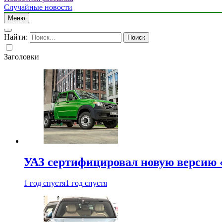
Случайные новости
Меню
Найти:
Заголовки
УАЗ сертифицировал новую версию
1 год спустя
1 год спустя