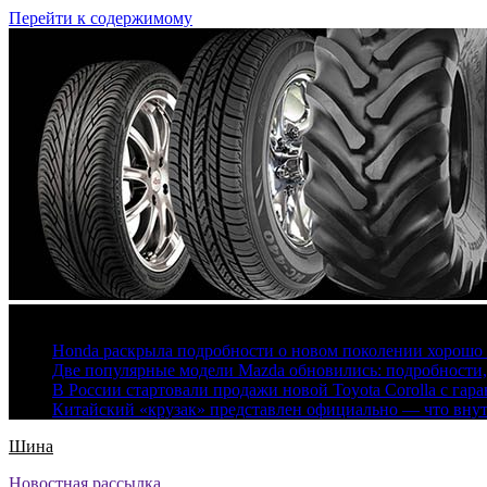
Перейти к содержимому
6 августа, 2026
Honda раскрыла подробности о новом поколении хорошо
Две популярные модели Mazda обновились: подробности
В России стартовали продажи новой Toyota Corolla с гар
Китайский «крузак» представлен официально — что вну
Шина
Новостная рассылка