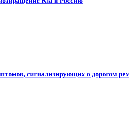
 возвращение Kia в Россию
мптомов, сигнализирующих о дорогом ре