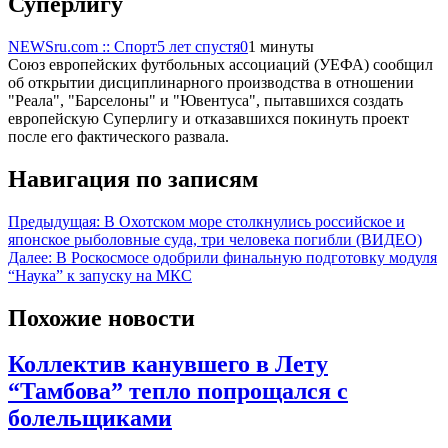
Суперлигу
NEWSru.com :: Спорт
5 лет спустя
0
1 минуты
Союз европейских футбольных ассоциаций (УЕФА) сообщил
об открытии дисциплинарного производства в отношении
"Реала", "Барселоны" и "Ювентуса", пытавшихся создать
европейскую Суперлигу и отказавшихся покинуть проект
после его фактического развала.
Навигация по записям
Предыдущая:
В Охотском море столкнулись российское и
японское рыболовные суда, три человека погибли (ВИДЕО)
Далее:
В Роскосмосе одобрили финальную подготовку модуля
“Наука” к запуску на МКС
Похожие новости
Коллектив канувшего в Лету
“Тамбова” тепло попрощался с
болельщиками