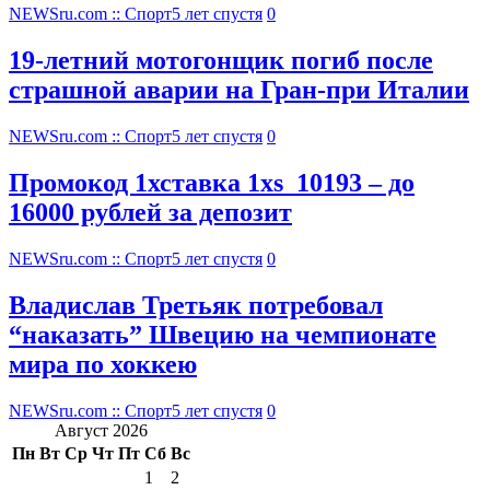
NEWSru.com :: Спорт
5 лет спустя
0
19-летний мотогонщик погиб после
страшной аварии на Гран-при Италии
NEWSru.com :: Спорт
5 лет спустя
0
Промокод 1хставка 1xs_10193 – до
16000 рублей за депозит
NEWSru.com :: Спорт
5 лет спустя
0
Владислав Третьяк потребовал
“наказать” Швецию на чемпионате
мира по хоккею
NEWSru.com :: Спорт
5 лет спустя
0
Август 2026
Пн
Вт
Ср
Чт
Пт
Сб
Вс
1
2