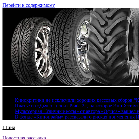
Перейти к содержимому
8 августа, 2026
Кинокритики не исключили хороших кассовых сборов “К
Платье из «Дьявол носит Prada 2», на которое Энн Хэтэуэ
Мультсериал «Уличные коты» от автора «Офиса» вышел на
В фонде «Кинопрайм» рассказали о рисках применения 
Шина
Новостная рассылка