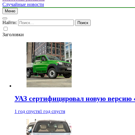
Случайные новости
Меню
Найти:
Заголовки
УАЗ сертифицировал новую версию
1 год спустя
1 год спустя