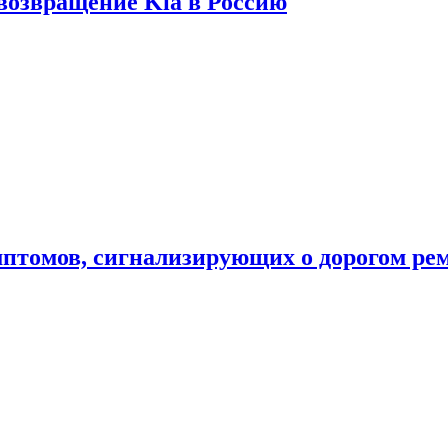
 возвращение Kia в Россию
мптомов, сигнализирующих о дорогом ре