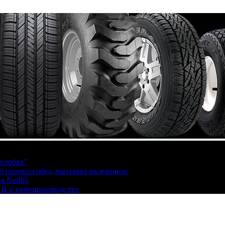
олобка”
й пролила обед, выставят на аукцион
 Netflix
ИИ в кинопроизводстве