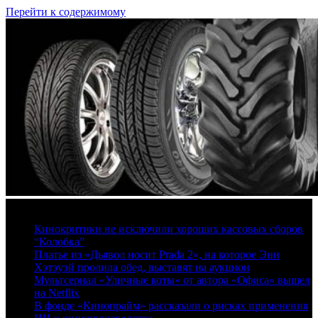
Перейти к содержимому
8 августа, 2026
Кинокритики не исключили хороших кассовых сборов
“Колобка”
Платье из «Дьявол носит Prada 2», на которое Энн
Хэтэуэй пролила обед, выставят на аукцион
Мультсериал «Уличные коты» от автора «Офиса» вышел
на Netflix
В фонде «Кинопрайм» рассказали о рисках применения