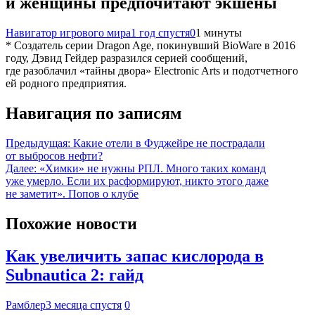
и женщины предпочитают экшены
Навигатор игрового мира
1 год спустя
0
1 минуты
* Создатель серии Dragon Age, покинувший BioWare в 2016
году, Дэвид Гейдер разразился серией сообщений,
где разоблачил «тайны двора» Electronic Arts и подотчетного
ей родного предприятия.
Навигация по записям
Предыдущая:
Какие отели в Фуджейре не пострадали
от выбросов нефти?
Далее:
«Химки» не нужны РПЛ. Много таких команд
уже умерло. Если их расформируют, никто этого даже
не заметит». Попов о клубе
Похожие новости
Как увеличить запас кислорода в
Subnautica 2: гайд
Рамблер
3 месяца спустя
0