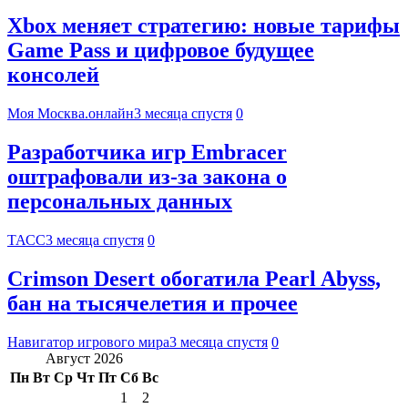
Xbox меняет стратегию: новые тарифы
Game Pass и цифровое будущее
консолей
Моя Москва.онлайн
3 месяца спустя
0
Разработчика игр Embracer
оштрафовали из-за закона о
персональных данных
ТАСС
3 месяца спустя
0
Crimson Desert обогатила Pearl Abyss,
бан на тысячелетия и прочее
Навигатор игрового мира
3 месяца спустя
0
Август 2026
Пн
Вт
Ср
Чт
Пт
Сб
Вс
1
2